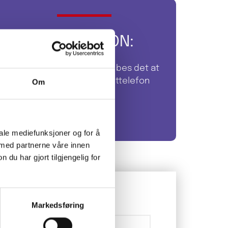
VAKTTELEFON:
Utover normal arbeidstid bes det at
dere tar kontakt på vakttelefon
Om
405 69 000
iale mediefunksjoner og for å
 med partnerne våre innen
u har gjort tilgjengelig for
ST*
Markedsføring