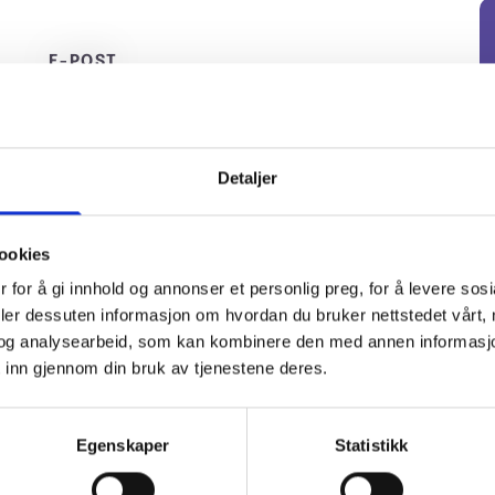
E-POST
post@bkservice.no
Detaljer
ÅPNINGSTIDER
Man-fre: 08-16
ookies
 for å gi innhold og annonser et personlig preg, for å levere sos
deler dessuten informasjon om hvordan du bruker nettstedet vårt,
og analysearbeid, som kan kombinere den med annen informasjon d
 inn gjennom din bruk av tjenestene deres.
TELEFON*
E-PO
Egenskaper
Statistikk